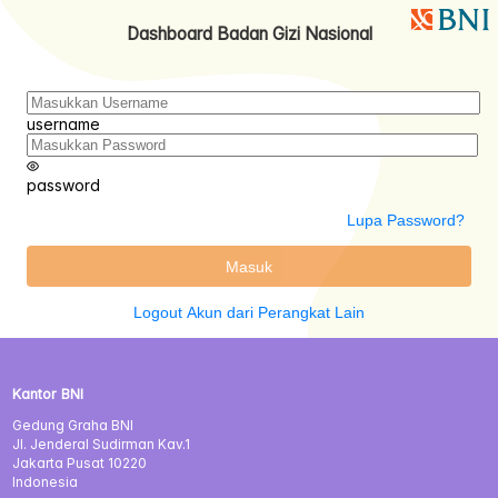
Dashboard Badan Gizi Nasional
username
password
Lupa Password?
Masuk
Logout Akun dari Perangkat Lain
Kantor BNI
Gedung Graha BNI
Jl. Jenderal Sudirman Kav.1
Jakarta Pusat 10220
Indonesia