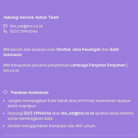
Hubungi Service Action Team
tbs_sat@bni.co.id
(021) 29946046
BNI berizin dan diawasi oleh
Otoritas Jasa Keuangan
dan
Bank
Indonesia
BNI merupakan peserta penjaminan
Lembaga Penjamin Simpanan
|
bni.co.id
Panduan Keamanan
Jangan membagikan Kata Sandi atau informasi keamanan apapun
pada siapapun.
Hubungi
(021) 29946046
atau
tbs_sat@bni.co.id
apabila anda diminta
untuk membagikan data.
Hindari menggunakan Komputer dan WiFi umum.